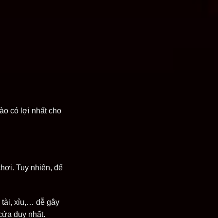
o có lợi nhất cho
hơi. Tuy nhiên, để
tài, xỉu,… dễ gây
 cửa duy nhất.