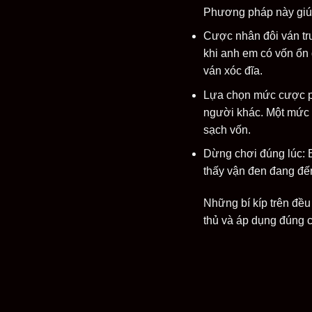
Phương pháp này giúp 
Cược nhân đôi ván tr
khi anh em có vốn ổn 
ván xóc đĩa.
Lựa chọn mức cược ph
người khác. Một mức 
sạch vốn.
Dừng chơi đúng lúc: B
thấy vận đen đang đến
Những bí kíp trên đều
thủ và áp dụng đúng c