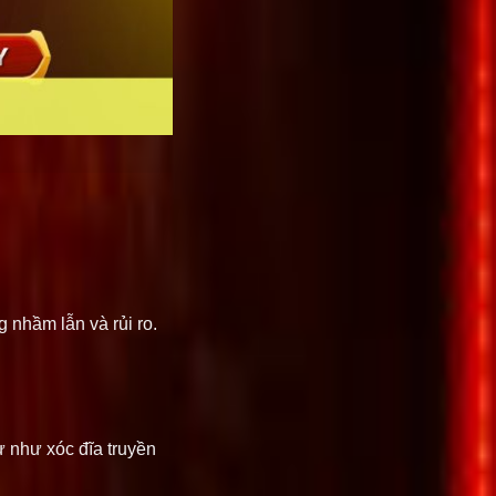
 nhầm lẫn và rủi ro.
ự như xóc đĩa truyền