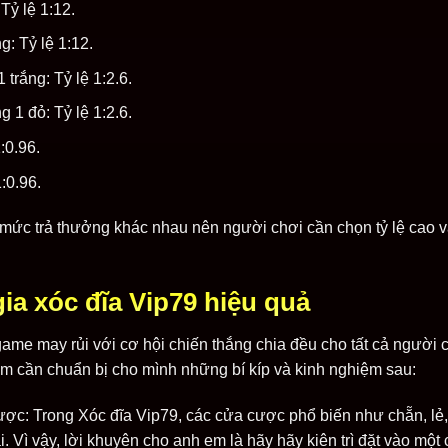
Tỷ lệ 1:12.
g: Tỷ lệ 1:12.
trắng: Tỷ lệ 1:2.6.
 1 đỏ: Tỷ lệ 1:2.6.
:0.96.
:0.96.
mức trả thưởng khác nhau nên người chơi cần chọn tỷ lệ cao và
gia xóc đĩa Vip79 hiệu quả
game may rủi với cơ hội chiến thắng chia đều cho tất cả người c
 em cần chuẩn bị cho mình những bí kíp và kinh nghiệm sau:
cược: Trong Xóc đĩa Vip79, các cửa cược phổ biến như chẵn, lẻ, 
. Vì vậy, lời khuyên cho anh em là hãy hãy kiên trì đặt vào một