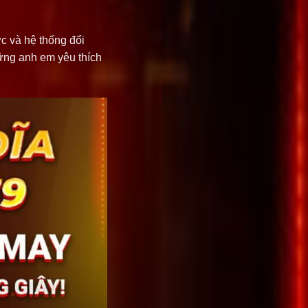
ợc và hệ thống đổi
ững anh em yêu thích