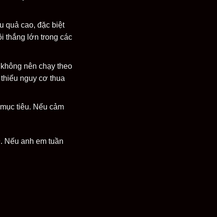
 quả cao, đặc biệt
i thắng lớn trong các
 không nên chạy theo
thiểu nguy cơ thua
t mục tiêu. Nếu cảm
9. Nếu anh em tuần