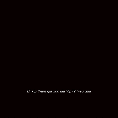
Bí kíp tham gia xóc đĩa Vip79 hiệu quả