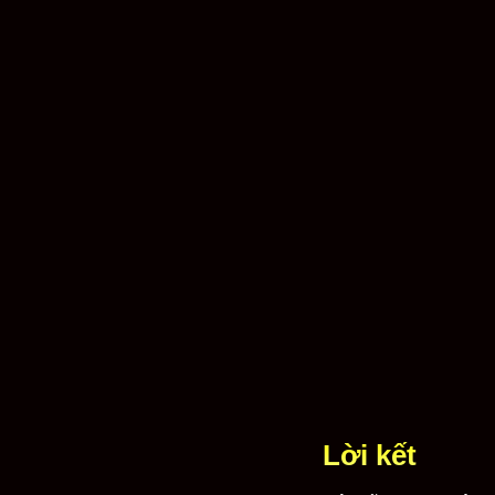
Lời kết