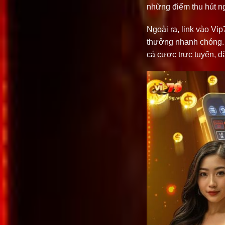
những điểm thu hút ng
Ngoài ra, link vào Vi
thưởng nhanh chóng. 
cá cược trực tuyến, đặc